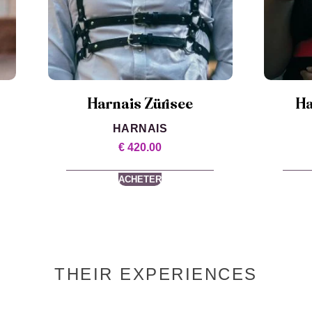
Harnais Zürisee
Ha
HARNAIS
€
420.00
ACHETER
THEIR EXPERIENCES