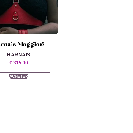
rnais Maggiore
HARNAIS
€
315.00
ACHETER