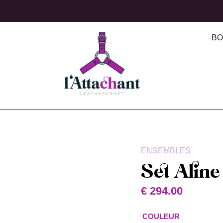
BO
ENSEMBLES
Set Aline
€
294.00
COULEUR