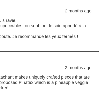
2 months ago
is ravie.
 impeccables, on sent tout le soin apporté à la
l’écoute. Je recommande les yeux fermés !
2 months ago
ttachant makes uniquely crafted pieces that are
 proposed Piñatex which is a pineapple veggie
cker!